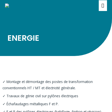
Aller
ME
au
PRI
contenu
ENERGIE
✓ Montage et démontage des postes de transformation
conventionnels HT / MT et électricité générale.
✓ Travaux de génie civil sur pylônes électriques
✓ Échafaudages métalliques F et P.
✓ F et P des pylônes électriques (habillage, finition et révision).