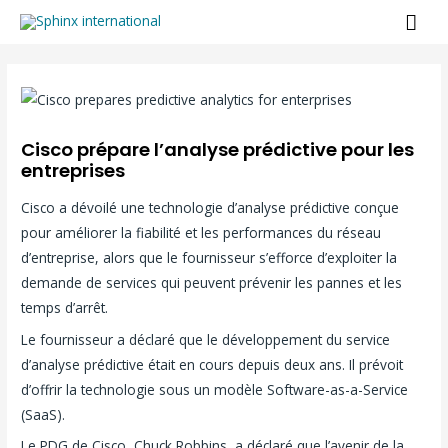
Aller
ME
au
PRI
Navigation
contenu
des
articles
Cisco prépare l’analyse prédictive pour les
entreprises
Cisco a dévoilé une technologie d’analyse prédictive conçue
pour améliorer la fiabilité et les performances du réseau
d’entreprise, alors que le fournisseur s’efforce d’exploiter la
demande de services qui peuvent prévenir les pannes et les
temps d’arrêt.
Le fournisseur a déclaré que le développement du service
d’analyse prédictive était en cours depuis deux ans. Il prévoit
d’offrir la technologie sous un modèle Software-as-a-Service
(SaaS).
Le PDG de Cisco, Chuck Robbins, a déclaré que l’avenir de la