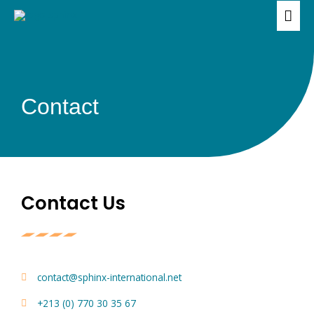
Skip
MAI
to
ME
content
Contact
Contact Us
contact@sphinx-international.net
+213 (0) 770 30 35 67